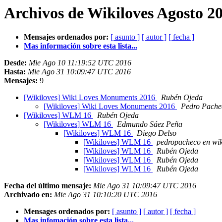
Archivos de Wikiloves Agosto 20
Mensajes ordenados por:
[ asunto ]
[ autor ]
[ fecha ]
Mas información sobre esta lista...
Desde:
Mie Ago 10 11:19:52 UTC 2016
Hasta:
Mie Ago 31 10:09:47 UTC 2016
Mensajes:
9
[Wikiloves] Wiki Loves Monuments 2016
Rubén Ojeda
[Wikiloves] Wiki Loves Monuments 2016
Pedro Pache
[Wikiloves] WLM 16
Rubén Ojeda
[Wikiloves] WLM 16
Edmundo Sáez Peña
[Wikiloves] WLM 16
Diego Delso
[Wikiloves] WLM 16
pedropacheco en wik
[Wikiloves] WLM 16
Rubén Ojeda
[Wikiloves] WLM 16
Rubén Ojeda
[Wikiloves] WLM 16
Rubén Ojeda
Fecha del último mensaje:
Mie Ago 31 10:09:47 UTC 2016
Archivado en:
Mie Ago 31 10:10:20 UTC 2016
Mensages ordenados por:
[ asunto ]
[ autor ]
[ fecha ]
Mas infomación sobre esta lista...