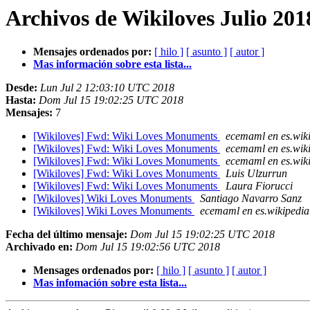
Archivos de Wikiloves Julio 201
Mensajes ordenados por:
[ hilo ]
[ asunto ]
[ autor ]
Mas información sobre esta lista...
Desde:
Lun Jul 2 12:03:10 UTC 2018
Hasta:
Dom Jul 15 19:02:25 UTC 2018
Mensajes:
7
[Wikiloves] Fwd: Wiki Loves Monuments
ecemaml en es.wik
[Wikiloves] Fwd: Wiki Loves Monuments
ecemaml en es.wik
[Wikiloves] Fwd: Wiki Loves Monuments
ecemaml en es.wik
[Wikiloves] Fwd: Wiki Loves Monuments
Luis Ulzurrun
[Wikiloves] Fwd: Wiki Loves Monuments
Laura Fiorucci
[Wikiloves] Wiki Loves Monuments
Santiago Navarro Sanz
[Wikiloves] Wiki Loves Monuments
ecemaml en es.wikipedia
Fecha del último mensaje:
Dom Jul 15 19:02:25 UTC 2018
Archivado en:
Dom Jul 15 19:02:56 UTC 2018
Mensages ordenados por:
[ hilo ]
[ asunto ]
[ autor ]
Mas infomación sobre esta lista...