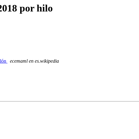
018 por hilo
llón
ecemaml en es.wikipedia